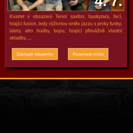
4. 7.
Kvartet v obsazení Tenor saxfon, baskytara, bicí,
hrající fusion, tedy výživnou směs jazzu s prvky funky,
latiny, afro hudby, bopu, hrající převážně vlastní
skladby.....
Zakoupit vstupenky
Rezerovat místa