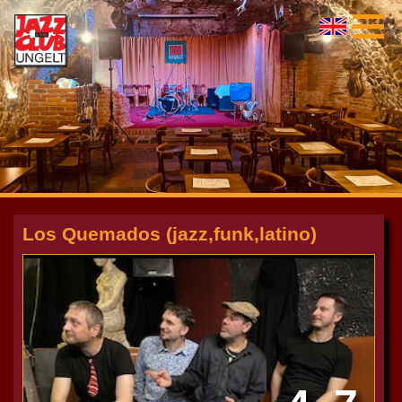
Los Quemados (jazz,funk,latino)