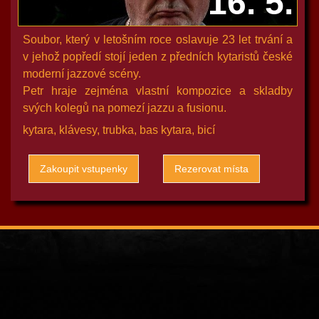
16. 5.
Soubor, který v letošním roce oslavuje 23 let trvání a
v jehož popředí stojí jeden z předních kytaristů české
moderní jazzové scény.
Petr hraje zejména vlastní kompozice a skladby
svých kolegů na pomezí jazzu a fusionu.
kytara, klávesy, trubka, bas kytara, bicí
Zakoupit vstupenky
Rezerovat místa